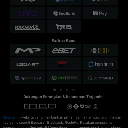
Partner Kami:
Dukungan Perangkat & Keamanan Terjamin :
Mildcasino
website yang memberikan pilihan permainan casino online dan
live game seperti Baccarat, Blackjack, Roulette. Rasakan pengalaman
bermain game online terbaik! Permainan sudah support versi mobile phone